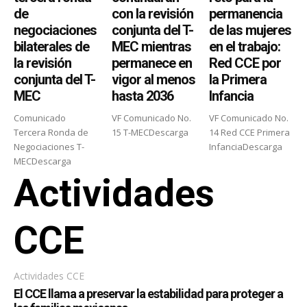
de
con la revisión
permanencia
negociaciones
conjunta del T-
de las mujeres
bilaterales de
MEC mientras
en el trabajo:
la revisión
permanece en
Red CCE por
conjunta del T-
vigor al menos
la Primera
MEC
hasta 2036
Infancia
Comunicado
VF Comunicado No.
VF Comunicado No.
Tercera Ronda de
15 T-MECDescarga
14 Red CCE Primera
Negociaciones T-
InfanciaDescarga
MECDescarga
Actividades
CCE
Actividades CCE
El CCE llama a preservar la estabilidad para proteger a