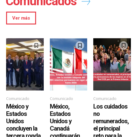
Comunicados
Ver más
Comunicado
Comunicado
Comunicado
México y
México,
Los cuidados
Estados
Estados
no
Unidos
Unidos y
remunerados,
concluyen la
Canadá
el principal
tercera ronda
continuarán
reto para la