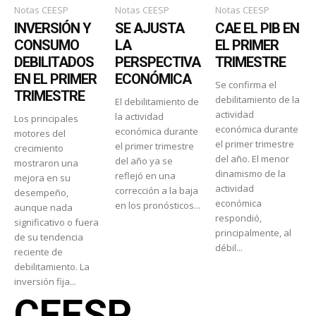
Notas CEESP
Notas CEESP
Notas CEESP
INVERSIÓN Y
SE AJUSTA
CAE EL PIB EN
CONSUMO
LA
EL PRIMER
DEBILITADOS
PERSPECTIVA
TRIMESTRE
EN EL PRIMER
ECONÓMICA
Se confirma el
TRIMESTRE
debilitamiento de la
El debilitamiento de
actividad
la actividad
Los principales
económica durante
económica durante
motores del
el primer trimestre
el primer trimestre
crecimiento
del año. El menor
del año ya se
mostraron una
dinamismo de la
reflejó en una
mejora en su
actividad
corrección a la baja
desempeño,
económica
en los pronósticos...
aunque nada
respondió,
significativo o fuera
principalmente, al
de su tendencia
débil...
reciente de
debilitamiento. La
inversión fija...
CEESP