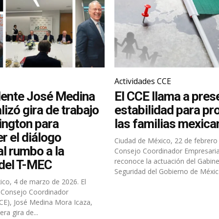
Actividades CCE
dente José Medina
El CCE llama a prese
lizó gira de trabajo
estabilidad para pr
ington para
las familias mexica
r el diálogo
Ciudad de México, 22 de febrero 
l rumbo a la
Consejo Coordinador Empresaria
reconoce la actuación del Gabin
 del T-MEC
Seguridad del Gobierno de México
co, 4 de marzo de 2026. El
l Consejo Coordinador
CE), José Medina Mora Icaza,
era gira de...