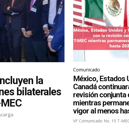
Comunicado
México, Estados 
ncluyen la
Canadá continuará
es bilaterales
revisión conjunta
T-MEC
mientras perman
vigor al menos ha
scarga
VF Comunicado No. 15 T-ME