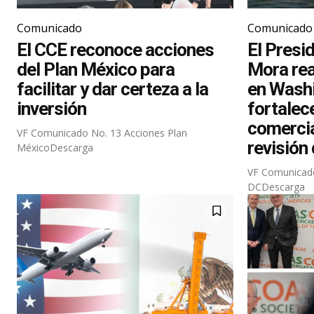
Comunicado
Comunicado
El CCE reconoce acciones
El Presi
del Plan México para
Mora rea
facilitar y dar certeza a la
en Wash
inversión
fortalece
comercia
VF Comunicado No. 13 Acciones Plan
revisión
MéxicoDescarga
VF Comunicado
DCDescarga