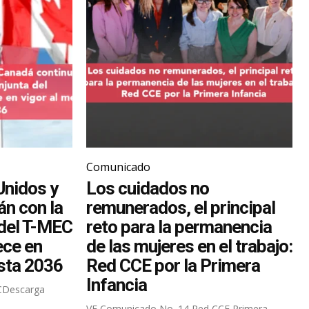
Comunicado
Unidos y
Los cuidados no
n con la
remunerados, el principal
 del T-MEC
reto para la permanencia
ece en
de las mujeres en el trabajo:
sta 2036
Red CCE por la Primera
Infancia
CDescarga
VF Comunicado No. 14 Red CCE Primera