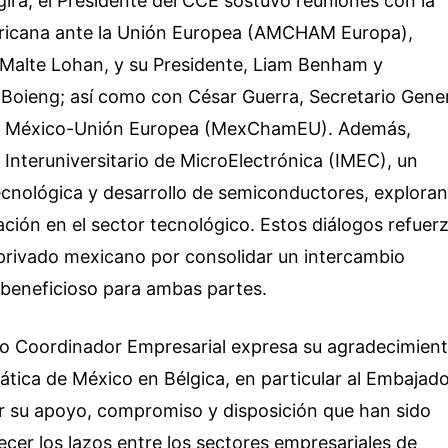
ira, el Presidente del CCE sostuvo reuniones con la
icana ante la Unión Europea (AMCHAM Europa),
Malte Lohan, y su Presidente, Liam Benham y
 Boieng; así como con César Guerra, Secretario Gene
o México-Unión Europea (MexChamEU). Además,
o Interuniversitario de MicroElectrónica (IMEC), un
ecnológica y desarrollo de semiconductores, explora
ción en el sector tecnológico. Estos diálogos refuer
privado mexicano por consolidar un intercambio
beneficioso para ambas partes.
jo Coordinador Empresarial expresa su agradecimien
ática de México en Bélgica, en particular al Embajad
r su apoyo, compromiso y disposición que han sido
cer los lazos entre los sectores empresariales de