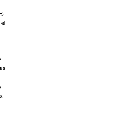
es
 el
y
vas
s
os