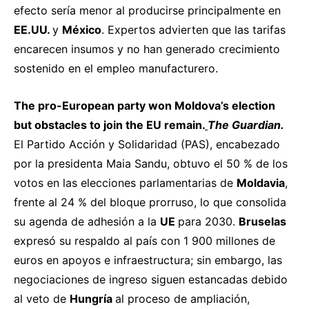
efecto sería menor al producirse principalmente en
EE.UU.
y
México
. Expertos advierten que las tarifas
encarecen insumos y no han generado crecimiento
sostenido en el empleo manufacturero.
The
pro-European
party
won
Moldova’s
election
but
obstacles
to
j
oin
the
EU
remain.
The
Guardian.
El Partido Acción y Solidaridad (PAS), encabezado
por la presidenta Maia Sandu, obtuvo el 50 % de los
votos en las elecciones parlamentarias de
Moldavia
,
frente al 24 % del bloque prorruso, lo que consolida
su agenda de adhesión a la
UE
para 2030.
Bruselas
expresó su respaldo al país con 1 900 millones de
euros en apoyos e infraestructura; sin embargo, las
negociaciones de ingreso siguen estancadas debido
al veto de
Hungría
al proceso de ampliación,