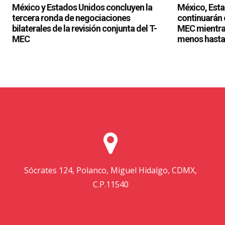
Sócrates 124, Polanco, Miguel Hidalgo, CDMX,
C.P.11540