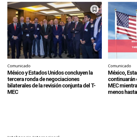
Comunicado
Comunicado
México y Estados Unidos concluyen la
México, Est
tercera ronda de negociaciones
continuarán c
bilaterales de la revisión conjunta del T-
MEC mientras
MEC
menos hasta