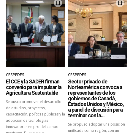
CESPEDES
CESPEDES
El CCE y la SADER firman
Sector privado de
convenio para impulsar la
Norteamérica convoca a
Agricultura Sustentable
representantes de los
gobiernos de Canadá,
Se busca promover el desarrollo
Estados Unidos y México,
de estudios, proyectos,
a panel de discusión para
capacitación, políticas públicas y la
terminar con la...
adopción de tecnologías
Se propuso adoptar una posición
innovadoras en pro del campo
unificada como región, con un
mexicano. E l convenio...