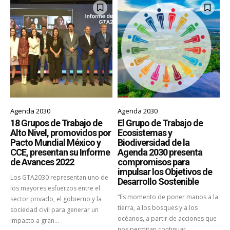
Agenda 2030
Agenda 2030
18 Grupos de Trabajo de
El Grupo de Trabajo de
Alto Nivel, promovidos por
Ecosistemas y
Pacto Mundial México y
Biodiversidad de la
CCE, presentan su Informe
Agenda 2030 presenta
de Avances 2022
compromisos para
impulsar los Objetivos de
Los GTA2030 representan uno de
Desarrollo Sostenible
los mayores esfuerzos entre el
“Es momento de poner manos a la
sector privado, el gobierno y la
tierra, a los bosques y a los
sociedad civil para generar un
océanos, a partir de acciones que
impacto a gran...
nos permitan continuar