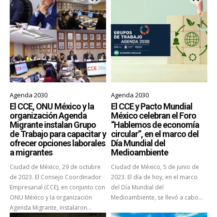
Agenda 2030
Agenda 2030
El CCE, ONU México y la
El CCE y Pacto Mundial
organización Agenda
México celebran el Foro
Migrante instalan Grupo
“Hablemos de economía
de Trabajo para capacitar y
circular”, en el marco del
ofrecer opciones laborales
Día Mundial del
a migrantes
Medioambiente
Ciudad de México, 29 de octubre
Ciudad de México, 5 de junio de
de 2023. El Consejo Coordinador
2023. El día de hoy, en el marco
Empresarial (CCE), en conjunto con
del Día Mundial del
ONU México y la organización
Medioambiente, se llevó a cabo...
Agenda Migrante, instalaron...