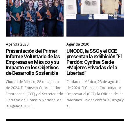
Agenda 2030
Agenda 2030
Presentación del Primer
UNODC, la SSC y el CCE
Informe Voluntario de las
presentan la exhibición “El
Empresas en México y su
Perdón: Cynthia Saide
Impacto en los Objetivos
+Mujeres Privadas de la
de Desarrollo Sostenible
Libertad”
Ciudad de México, 28 de agosto
Ciudad de México, 23 de agosto
de 2024. El Consejo Coordinador
de 2024. El Consejo Coordinador
Empresarial (CCE) y el Secretariado
Empresarial (CCE), la Oficina de las
Ejecutivo del Consejo Nacional de
Naciones Unidas contra la Droga y
la Agenda 2030...
el...