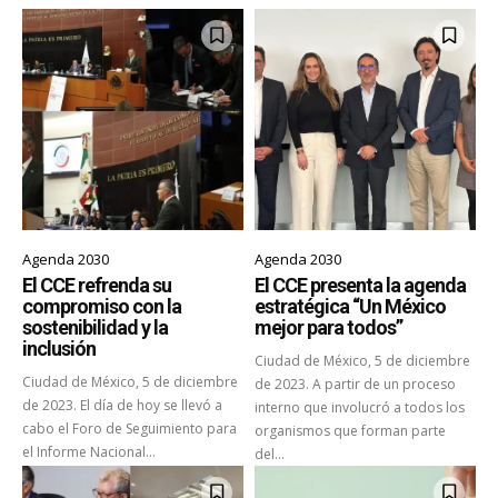
Agenda 2030
Agenda 2030
El CCE refrenda su
El CCE presenta la agenda
compromiso con la
estratégica “Un México
sostenibilidad y la
mejor para todos”
inclusión
Ciudad de México, 5 de diciembre
Ciudad de México, 5 de diciembre
de 2023. A partir de un proceso
de 2023. El día de hoy se llevó a
interno que involucró a todos los
cabo el Foro de Seguimiento para
organismos que forman parte
el Informe Nacional...
del...