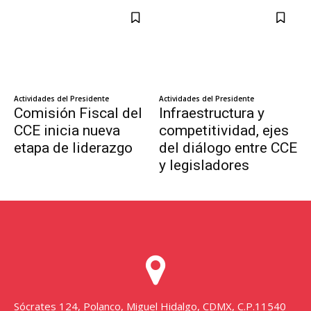
Sócrates 124, Polanco, Miguel Hidalgo, CDMX, C.P.11540