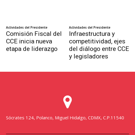
Sócrates 124, Polanco, Miguel Hidalgo, CDMX, C.P.11540