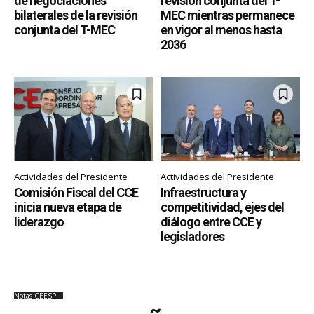
de negociaciones
revisión conjunta del T-
bilaterales de la revisión
MEC mientras permanece
conjunta del T-MEC
en vigor al menos hasta
2036
Actividades del Presidente
Actividades del Presidente
Comisión Fiscal del CCE
Infraestructura y
inicia nueva etapa de
competitividad, ejes del
liderazgo
diálogo entre CCE y
legisladores