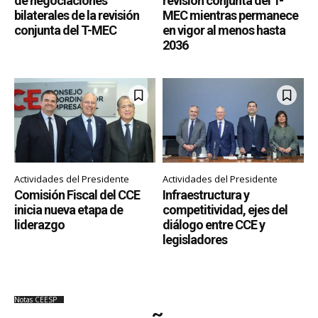
de negociaciones
revisión conjunta del T-
bilaterales de la revisión
MEC mientras permanece
conjunta del T-MEC
en vigor al menos hasta
2036
Actividades del Presidente
Actividades del Presidente
Comisión Fiscal del CCE
Infraestructura y
inicia nueva etapa de
competitividad, ejes del
liderazgo
diálogo entre CCE y
legisladores