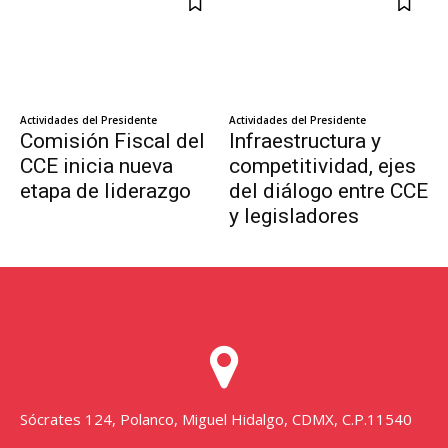
Sócrates 124, Polanco, Miguel Hidalgo, CDMX, C.P.11540