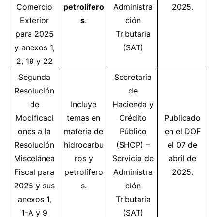
Comercio
petrolífero
Administra
2025.
Exterior
s
.
ción
para 2025
Tributaria
y anexos 1,
(SAT)
2, 19 y 22
Segunda
Secretaría
Resolución
de
de
Incluye
Hacienda y
Modificaci
temas en
Crédito
Publicado
ones a la
materia de
Público
en el DOF
Resolución
hidrocarbu
(SHCP) –
el 07 de
Miscelánea
ros y
Servicio de
abril de
Fiscal para
petrolífero
Administra
2025.
2025 y sus
s.
ción
anexos 1,
Tributaria
1-A y 9
(SAT)