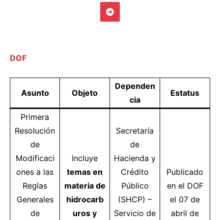
DOF
Dependen
Asunto
Objeto
Estatus
cia
Primera
Resolución
Secretaría
de
de
Modificaci
Incluye
Hacienda y
ones a las
temas en
Crédito
Publicado
Reglas
materia de
Público
en el DOF
Generales
hidrocarb
(SHCP) –
el 07 de
de
uros y
Servicio de
abril de