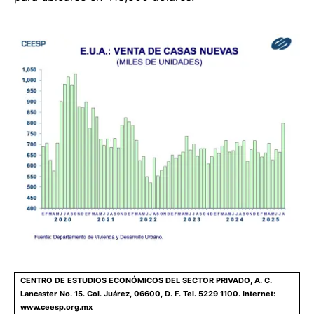
CENTRO DE ESTUDIOS ECONÓMICOS DEL SECTOR PRIVADO, A. C.
Lancaster No. 15. Col. Juárez, 06600, D. F. Tel. 5229 1100. Internet:
www.ceesp.org.mx