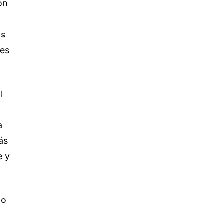
on
as
les
l
a
ás
e y
mo