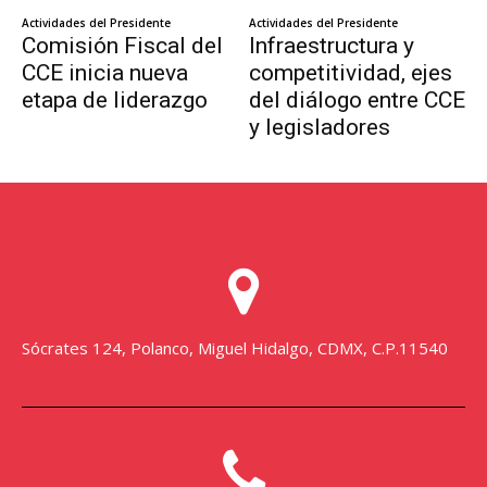
Sócrates 124, Polanco, Miguel Hidalgo, CDMX, C.P.11540