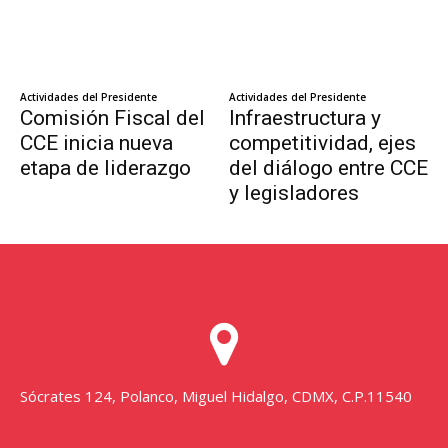
Sócrates 124, Polanco, Miguel Hidalgo, CDMX, C.P.11540