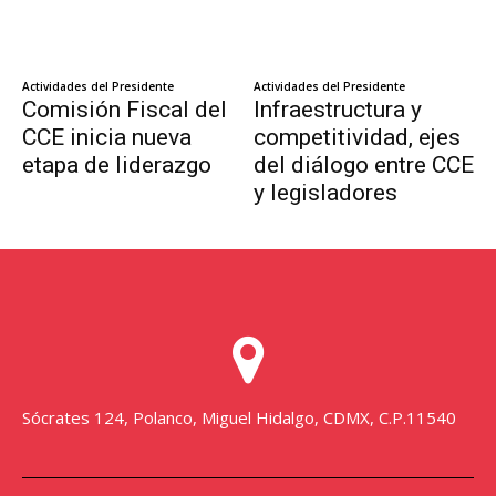
Sócrates 124, Polanco, Miguel Hidalgo, CDMX, C.P.11540