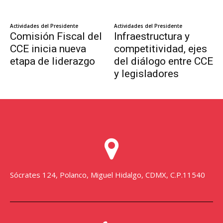
Sócrates 124, Polanco, Miguel Hidalgo, CDMX, C.P.11540