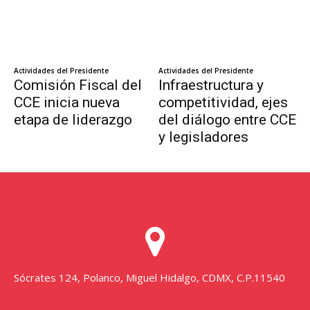
Sócrates 124, Polanco, Miguel Hidalgo, CDMX, C.P.11540