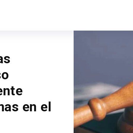
as
so
ente
mas en el