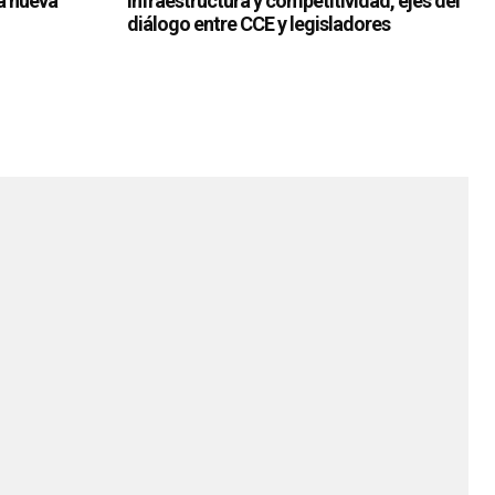
ia nueva
Infraestructura y competitividad, ejes del
diálogo entre CCE y legisladores