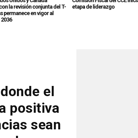
ados Unidos y Canadá
Comisión Fiscal del CCE inic
on la revisión conjunta del T-
etapa de liderazgo
 permanece en vigor al
 2036