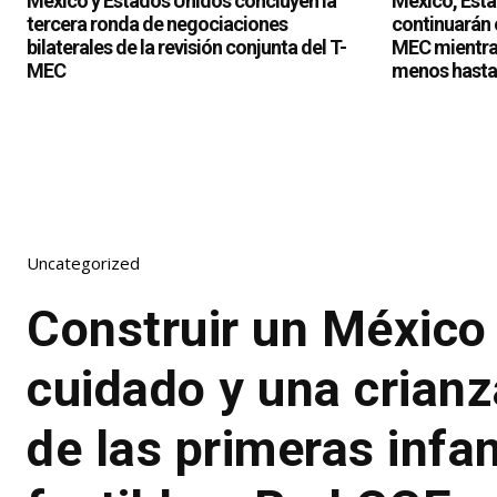
México y Estados Unidos concluyen la
México, Est
tercera ronda de negociaciones
continuarán c
bilaterales de la revisión conjunta del T-
MEC mientras
MEC
menos hasta