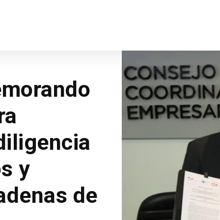
emorando
ra
diligencia
s y
adenas de