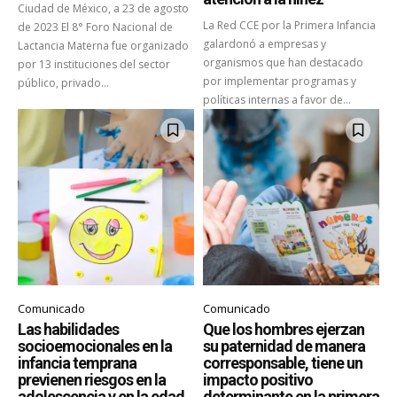
Ciudad de México, a 23 de agosto
La Red CCE por la Primera Infancia
de 2023 El 8° Foro Nacional de
galardonó a empresas y
Lactancia Materna fue organizado
organismos que han destacado
por 13 instituciones del sector
por implementar programas y
público, privado...
políticas internas a favor de...
Comunicado
Comunicado
Las habilidades
Que los hombres ejerzan
socioemocionales en la
su paternidad de manera
infancia temprana
corresponsable, tiene un
previenen riesgos en la
impacto positivo
adolescencia y en la edad
determinante en la primera