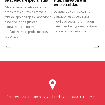
se acentúa: especialistas
vida: claves para la
empleabilidad
“México lleva décadas enfrentando
De acuerdo con la OCDE, la
problemas educativos como la
educación es clave para la
falta de aprendizajes, el abandono
movilidad social: la formación
escolar o la desigualdad
determina los ingresos, las tasas
educativa. La pandemia
de ocupación, desempleo y...
profundizó estas problemáticas”:
IMCO. La...
Sócrates 124, Polanco, Miguel Hidalgo, CDMX, C.P.11540