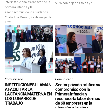
interinstitucionales en favor de la
5.6% son dejados solos y el...
primera infancia y la
agendacomún de los Cuidados.
Ciudad de México, 29 de mayo de
2025....
Comunicado
Comunicado
INSTITUCIONES LLAMAN
Sector privado ratifica su
A FACILITAR LA
compromiso con la
LACTANCIA MATERNA EN
Primera Infancia y
LOS LUGARES DE
reconoce la labor de más
TRABAJO
de 60 empresas en la
atención a la niñez