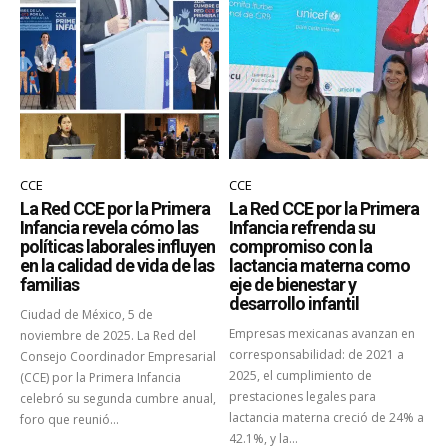
CCE
CCE
La Red CCE por la Primera
La Red CCE por la Primera
Infancia revela cómo las
Infancia refrenda su
políticas laborales influyen
compromiso con la
en la calidad de vida de las
lactancia materna como
familias
eje de bienestar y
desarrollo infantil
Ciudad de México, 5 de
Empresas mexicanas avanzan en
noviembre de 2025. La Red del
corresponsabilidad: de 2021 a
Consejo Coordinador Empresarial
2025, el cumplimiento de
(CCE) por la Primera Infancia
prestaciones legales para
celebró su segunda cumbre anual,
lactancia materna creció de 24% a
foro que reunió...
42.1%, y la...