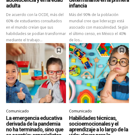
adulta
infancia
De acuerdo con la OCDE, más del
Más del 90% de la población
60% de estudiantes consultados
mundial cree que liderazgo está
en el mundo creían que sus
asociado con masculinidad. Según
habilidades se podían transformar
el último censo, en México el 40%
mediante el trabajo...
de los...
Comunicado
Comunicado
La emergencia educativa
Habilidades técnicas,
derivada de la pandemia
socioemocionales y el
no ha terminado, sino que
aprendizaje a lo largo de la