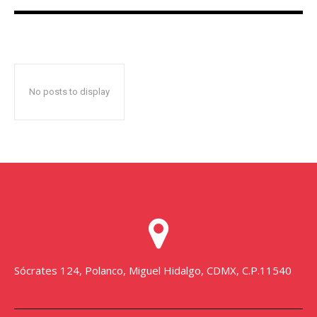
No posts to display
Sócrates 124, Polanco, Miguel Hidalgo, CDMX, C.P.11540