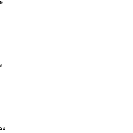
de
a
e
 se