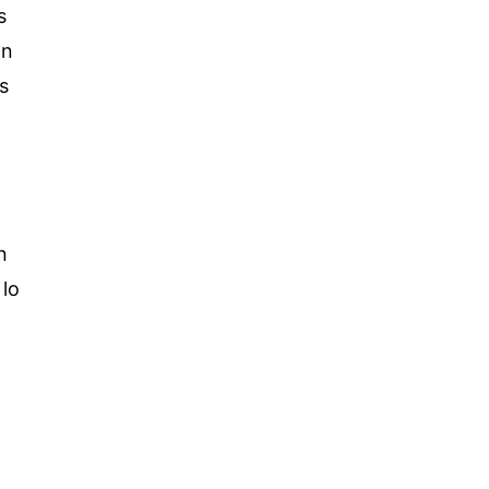
s
on
s
n
 lo